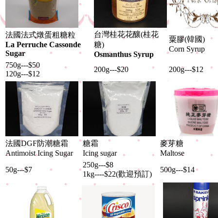
台灣桂花花釀(桂花
法國法式燉蛋粗糖粒
粟膠(韓國)
La Perruche Cassonde
糖)
Corn Syrup
Sugar
Osmanthus Syrup
750g---$50
200g---$20
200g---$12
120g---$12
法國DGF防潮糖霜
糖霜
麥芽糖
Antimoist Icing Sugar
Icing sugar
Maltose
250g---$8
50g---$7
500g---$14
1kg----$22(歡迎預訂)