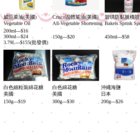
威臣菜油(美國)
Crisco固體菜油(美國)
碧琪防黏脫模噴
Vegetable Oil
All-Vegetable Shortening
Bakels Sprink Sp
200ml---$16
300ml---$24
150g---$20
450ml---$58
3.79L---$155(批發價)
白色細粒裝綿花糖
白色綿花糖
沖繩海鹽
美國
美國
日本
150g---$19
300g---$30
200g---$26