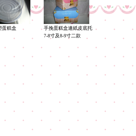
塑蛋糕盒
手挽蛋糕盒連紙皮底托
7-8寸及8-9寸二款