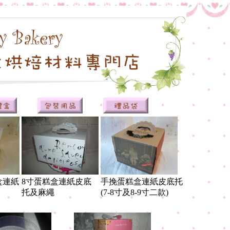
盒連紙
8寸蛋糕盒連紙皮底
手挽蛋糕盒連紙皮底托
托及麻繩
(7-8寸及8-9寸二款)